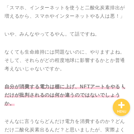
【コレだけでOK】絵描き
歴8年が選ぶ、本当に買っ
「スマホ、インターネットを使うと二酸化炭素排出が
てよかったもの
増えるから、スマホやインターネットやる人は悪！」
【実体験です】最速で絵
いや、みんなやってるやん。て話ですね。
が上手くなる方法【独学
でOK】
なくても生命維持には問題ないのに、やりますよね。
絵が「描きたいのに描け
そして、それらがどの程度地球に影響するかとか普通
ない」はこう考えるだけ
考えないじゃないですか。
で楽になる
自分が消費する電力は棚に上げ、NFTアートをやる人
だけが批判されるのは何か違うのではないでしょう
か。
MENU
そんなに言うならどんだけ電力を消費するのか？どん
だけ二酸化炭素出るんだ？と思いましたが、実際よく