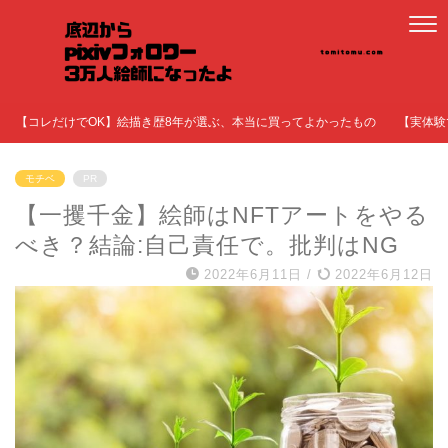
【コレだけでOK】絵描き歴8年が選ぶ、本当に買ってよかったもの
【実体験
モチベ
PR
【一攫千金】絵師はNFTアートをやる
べき？結論:自己責任で。批判はNG
2022年6月11日
/
2022年6月12日