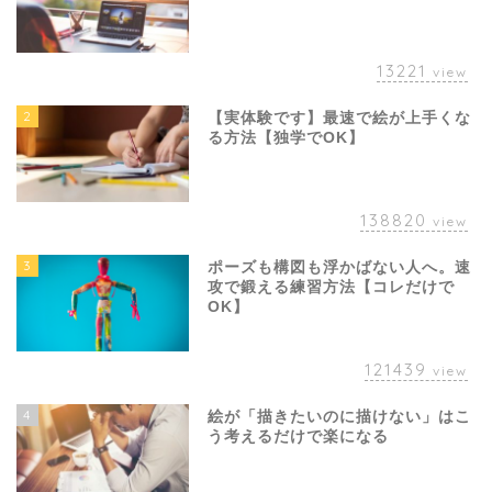
13221
view
2
【実体験です】最速で絵が上手くな
る方法【独学でOK】
138820
view
3
ポーズも構図も浮かばない人へ。速
攻で鍛える練習方法【コレだけで
OK】
121439
view
4
絵が「描きたいのに描けない」はこ
う考えるだけで楽になる
【コレだけでOK】絵描き
歴8年が選ぶ、本当に買っ