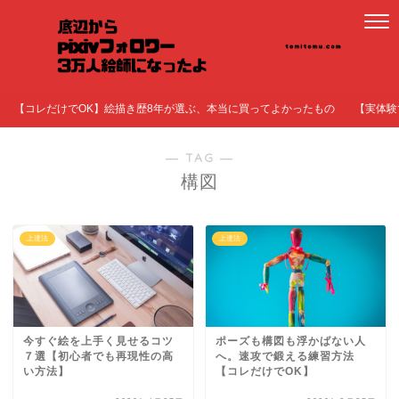
【コレだけでOK】絵描き歴8年が選ぶ、本当に買ってよかったもの
【実体験
― TAG ―
構図
上達法
上達法
今すぐ絵を上手く見せるコツ
ポーズも構図も浮かばない人
７選【初心者でも再現性の高
へ。速攻で鍛える練習方法
い方法】
【コレだけでOK】